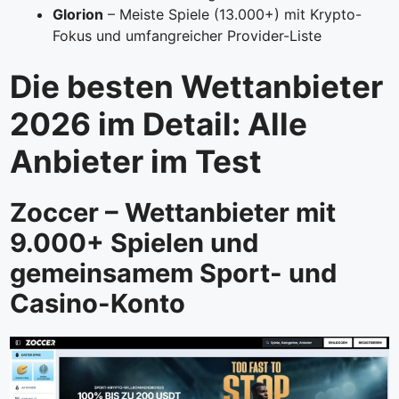
Glorion
– Meiste Spiele (13.000+) mit Krypto-
Fokus und umfangreicher Provider-Liste
Die besten Wettanbieter
2026 im Detail: Alle
Anbieter im Test
Zoccer – Wettanbieter mit
9.000+ Spielen und
gemeinsamem Sport- und
Casino-Konto