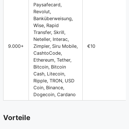
Paysafecard,
Revolut,
Banküberweisung,
Wise, Rapid
Transfer, Skrill,
Neteller, Interac,
9.000+
Zimpler, Siru Mobile,
€10
CashtoCode,
Ethereum, Tether,
Bitcoin, Bitcoin
Cash, Litecoin,
Ripple, TRON, USD
Coin, Binance,
Dogecoin, Cardano
Vorteile