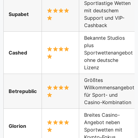
Sportlastige Wetten
mit deutschem
Supabet
Support und VIP-
Cashback
Bekannte Studios
plus
Cashed
Sportwettenangebot
ohne deutsche
Lizenz
Größtes
Willkommensangebot
Betrepublic
für Sport- und
Casino-Kombination
Breites Casino-
Angebot neben
Glorion
Sportwetten mit
Krypto-Fokus