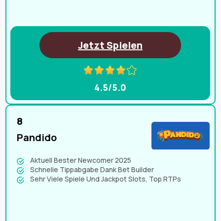
Jetzt Spielen
4.5/5.0
Pandido
Aktuell Bester Newcomer 2025
Schnelle Tippabgabe Dank Bet Builder
Sehr Viele Spiele Und Jackpot Slots, Top RTPs