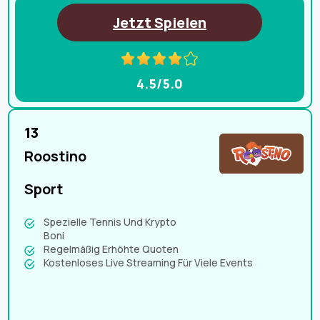
Jetzt Spielen
4.5/5.0
Roostino
Sport
Spezielle Tennis Und Krypto
Boni
Regelmäßig Erhöhte Quoten
Kostenloses Live Streaming Für Viele Events