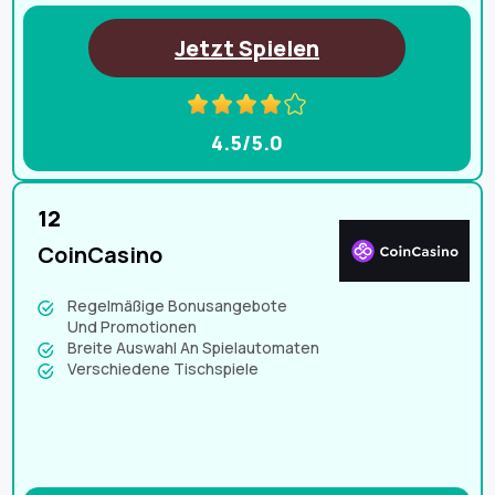
Jetzt Spielen
4.5/5.0
CoinCasino
Regelmäßige Bonusangebote
Und Promotionen
Breite Auswahl An Spielautomaten
Verschiedene Tischspiele