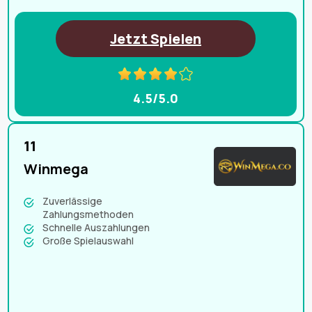
Jetzt Spielen
4.5/5.0
Winmega
Zuverlässige
Zahlungsmethoden
Schnelle Auszahlungen
Große Spielauswahl