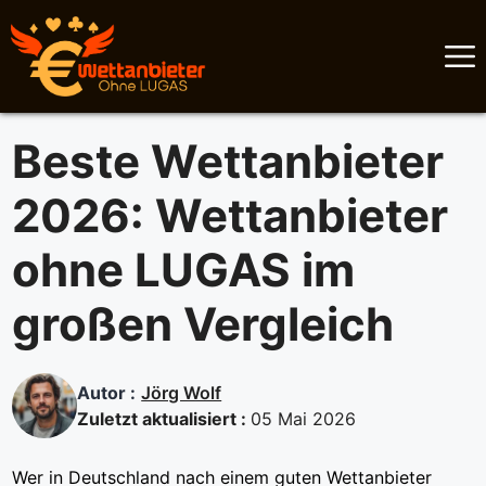
Skip
to
content
Beste Wettanbieter
2026: Wettanbieter
ohne LUGAS im
großen Vergleich
Autor :
Jörg Wolf
Zuletzt aktualisiert :
05 Mai 2026
Wer in Deutschland nach einem guten Wettanbieter