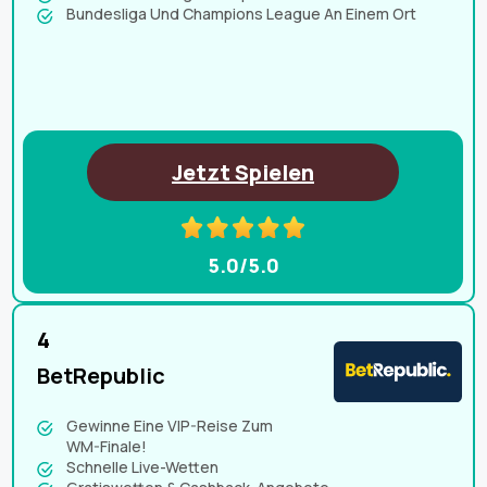
Bundesliga Und Champions League An Einem Ort
Jetzt Spielen
5.0/5.0
BetRepublic
Gewinne Eine VIP-Reise Zum
WM-Finale!
Schnelle Live-Wetten