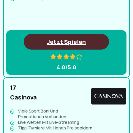
Jetzt Spielen
4.0/5.0
Casinova
Viele Sport Boni Und
Promotionen Vorhanden
Live Wetten Mit Live-Streaming
Tipp-Turniere Mit Hohen Preisgeldern