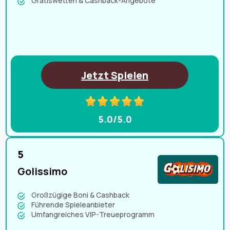
Gratiswetten & Cashback-Angebote
Jetzt Spielen
5.0/5.0
Golissimo
Großzügige Boni & Cashback
Führende Spieleanbieter
Umfangreiches VIP-Treueprogramm