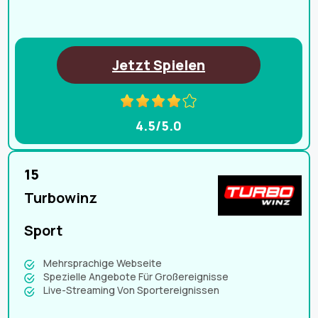
Jetzt Spielen
4.5/5.0
Turbowinz
Sport
Mehrsprachige Webseite
Spezielle Angebote Für Großereignisse
Live-Streaming Von Sportereignissen