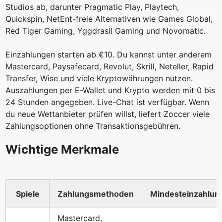
Studios ab, darunter Pragmatic Play, Playtech,
Quickspin, NetEnt-freie Alternativen wie Games Global,
Red Tiger Gaming, Yggdrasil Gaming und Novomatic.
Einzahlungen starten ab €10. Du kannst unter anderem
Mastercard, Paysafecard, Revolut, Skrill, Neteller, Rapid
Transfer, Wise und viele Kryptowährungen nutzen.
Auszahlungen per E-Wallet und Krypto werden mit 0 bis
24 Stunden angegeben. Live-Chat ist verfügbar. Wenn
du neue Wettanbieter prüfen willst, liefert Zoccer viele
Zahlungsoptionen ohne Transaktionsgebühren.
Wichtige Merkmale
Spiele
Zahlungsmethoden
Mindesteinzahlun
Mastercard,