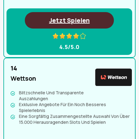
Jetzt Spielen
4.5/5.0
Wettson
Blitzschnelle Und Transparente
Auszahlungen
Exklusive Angebote Für Ein Noch Besseres
Spielerlebnis
Eine Sorgfältig Zusammengestellte Auswahl Von Über
15.000 Herausragenden Slots Und Spielen