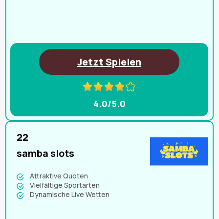
Jetzt Spielen
4.0/5.0
samba slots
Attraktive Quoten
Vielfältige Sportarten
Dynamische Live Wetten